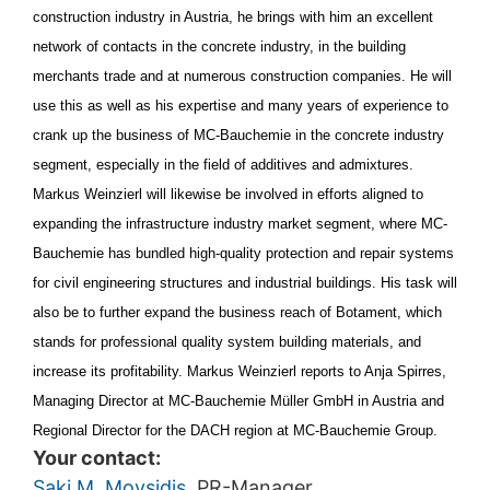
sa môže stať, že nebudete môcť v plnom rozsahu
construction industry in Austria, he brings with him an excellent
využívať všetky funkcie tejto webovej stránky. Okrem
network of contacts in the concrete industry, in the building
toho môžete zabrániť evidovaniu údajov, ktoré sa
vytvárajú prostredníctvom cookie a ktoré sa vzťahujú
merchants trade and at numerous construction companies. He will
na používanie tejto webovej stránky (vrátene Vašej IP-
use this as well as his expertise and many years of experience to
adresy) pre Google, ako aj zabrániť spracovaniu týchto
crank up the business of MC-Bauchemie in the concrete industry
údajov spoločnosťou Google takým spôsobom, že si
stiahnete a nainštalujete prehliadačový plugin, ktorý je
segment, especially in the field of additives and admixtures.
k dispozícii pod nasledujúcim hypertextovým odkazom:
Markus Weinzierl will likewise be involved in efforts aligned to
https://tools.google.com/dlpage/gaoptout?hl=en
expanding the infrastructure industry market segment, where MC-
Námietka proti evidencii údajov
Bauchemie has bundled high-quality protection and repair systems
Kliknutím na nasledujúci hypertextový odkaz môžete
for civil engineering structures and industrial buildings. His task will
prostredníctvom Google Analytics zabrániť evidovaniu
also be to further expand the business reach of Botament, which
Vašich údajov. Osadí sa Opt-Out-Cookie, ktorý zabráni
evidovaniu Vašich údajov pri budúcich návštevách tejto
stands for professional quality system building materials, and
webovej stránky:
increase its profitability. Markus Weinzierl reports to Anja Spirres,
Disable Google Analytics
Managing Director at MC-Bauchemie Müller GmbH in Austria and
Viac informácií týkajúcich sa zaobchádzania s údajmi
Regional Director for the DACH region at MC-Bauchemie Group.
o používateľoch v Google Analytics nájdete v prehlásení
Your contact:
o ochrane údajov Google:
Saki M. Moysidis
, PR-Manager