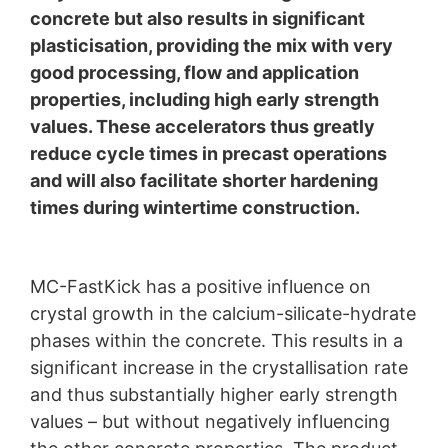
concrete but also results in significant
Spracovanie údajov o zákazke
plasticisation, providing the mix with very
So spoločnosťou Google sme uzavreli zmluvu
o spracovaní údajov o zákazke a pri využívaní Google
good processing, flow and application
Analytics v plnej miere presadzujeme prísne nariadenia
properties, including high early strength
nemeckých úradov na ochranu údajov.
values. These accelerators thus greatly
You Tube
reduce cycle times in precast operations
Naša webová stránka používa pluginy stránky YouTube
and will also facilitate shorter hardening
prevádzkovanej spoločnosťou Google.
times during wintertime construction.
Prevádzkovateľom stránok je YouTube, LLC, 901
Cherry Ave., San Bruno, CA 94066, USA. Keď navštívite
jednu z našich stránok vybavenú YouTube-pluginom,
vytvorí sa spojenie na servery YouTube. Serveru
MC-FastKick has a positive influence on
YouTube bude oznámené, ktorú z našich stránok ste
navštívili. Keď ste prihlásený vo Vašom YouTube-účte,
crystal growth in the calcium-silicate-hydrate
umožníte YouTube priradiť Vaše správanie sa pri
phases within the concrete. This results in a
surfovaní priamo k Vášmu osobnému profilu. Môžete
significant increase in the crystallisation rate
tomu zabrániť takým spôsobnom, že sa odhlásite
z Vášho YouTube-účtu. YouTube sa používa v záujme
and thus substantially higher early strength
New products
pútavej prezentácie našich online-ponúk. Toto
values – but without negatively influencing
New hardening accelerators
predstavuje oprávnený záujem v zmysle čl. 6 ods. 1
písm. f DSGVO - Základného nariadenia o ochrane