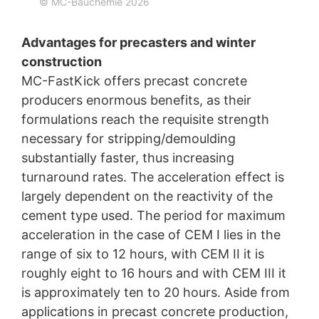
© MC-Bauchemie 2026
osoba právo podať sťažnosť príslušnému dozorujúcemu
úradu. Príslušným dozorujúcim úradom pre oblasť práva
ochrany údajov je krajinská zmocnenkyňa pre ochranu
Advantages for precasters and winter
údajov a informačnú slobodu Severného Porýnia-
construction
Vestfálska, Düsseldorf.
MC-FastKick offers precast concrete
Právo na prenosnosť údajov
producers enormous benefits, as their
Prislúcha Vám právo, nechať vydať sebe alebo tretej
formulations reach the requisite strength
osobe, v bežnom, strojovo čitateľnom formáte, údaje,
ktoré na základe Vášho súhlasu alebo v rámci plnenia
necessary for stripping/demoulding
zmluvy spracovávame v automatizovanej podobe. Keď
substantially faster, thus increasing
požadujete priamy prevod údajov na inú zodpovednú
turnaround rates. The acceleration effect is
osobu, stane sa tak len v tom prípade, ak je to
technicky možné.
largely dependent on the reactivity of the
cement type used. The period for maximum
Právo na informácie, opravu, zmazanie, zablokovanie
acceleration in the case of CEM I lies in the
Podľa čl. 15 DSGVO - Základného nariadenia o ochrane
údajov máte kedykoľvek právo požiadať MC-
range of six to 12 hours, with CEM II it is
Bauchemie o rozsiahle poskytnutie informácií uložených
roughly eight to 16 hours and with CEM III it
k Vašej osobe. Podľa čl. 17 DSGVO - Základného
is approximately ten to 20 hours. Aside from
nariadenia o ochrane údajov môžete od nás kedykoľvek
vyžadovať opravu, vymazanie a zablokovanie
applications in precast concrete production,