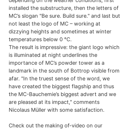
depending on the weather conditions, first
V rámci YouTube neuchovávame žiadne osobné údaje.
installed the substructure, then the letters of
Osobné údaje sa neodovzdávajú iným prijímateľom.
MC’s slogan "Be sure. Build sure." and last but
not least the logo of MC – working at
Odvolanie Vášho súhlasu so spracovaním údajov
dizzying heights and sometimes at winter
Spracovanie údajov v rámci niektorých procesov je
možné len s Vašim výslovným súhlasom. Súhlas, ktorý
temperatures below 0 °C.
ste už udelili, môžete kedykoľvek odvolať. Stačí ak nám
The result is impressive: the giant logo which
zašlete napr. neformálne oznámenie prostredníctvom e-
is illuminated at night underlines the
mailu. Zákonnosť spracovania údajov uskutočnená do
odvolania zostáva odvolaním nedotknutá.
importance of MC’s powder tower as a
landmark in the south of Bottrop visible from
Právo podať sťažnosť príslušnému dozorujúcemu
úradu
afar. "In the truest sense of the word, we
V prípade porušení práva ochrany údajov má dotknutá
have created the biggest flagship and thus
osoba právo podať sťažnosť príslušnému dozorujúcemu
the MC-Bauchemie’s biggest advert and we
úradu. Príslušným dozorujúcim úradom pre oblasť práva
ochrany údajov je krajinská zmocnenkyňa pre ochranu
are pleased at its impact," comments
údajov a informačnú slobodu Severného Porýnia-
Nicolaus Müller with some satisfaction.
Vestfálska, Düsseldorf.
Právo na prenosnosť údajov
Check out the making of-video on our