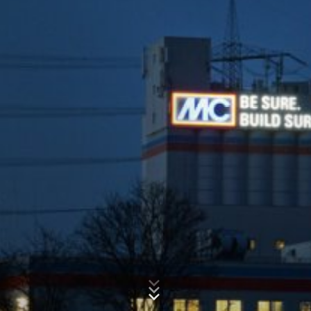
To sú textové súbory, ktoré sa uložia vo Vašom počítači
a umožnia analýzu spôsobu používania webovej
stránky z Vašej strany. Informácie o Vašom
spôsobe používania tejto webovej stránky, ktoré cookie
vytvorí, sa spravidla prenášajú na server Google v USA
Predmet*
a tam sa uložia do pamäte.
Ukladanie Google-Analytics-Cookies do pamäte sa
uskutočňuje na základe čl. 6 ods. 1 písm. f DSGVO -
Správa
Základné nariadenie o ochrane údajov. Prevádzkovateľ
webovej stránky má oprávnený záujem na analýze
užívateľského správania, aby mohol optimalizovať svoju
internetovú ponuku a aj reklamu.
Anonymizácia IP
Na tejto stránke sme aktivovali funkciu anonymizácie
IP. Vďaka tomu Google skráti Vašu IP-adresu
v členských štátoch Európskej únie alebo v iných
zmluvných štátoch dohody o Európskom hospodárskom
Nahrajte svoj životopis
priestore pred prenosom do USA. Len vo výnimočných
Celková veľkosť súboru:
MB /
MB
prípadoch sa prenáša plná IP-adresa na server
Súhlasím so
zásadami ochrany osobných údajov
vo firme MC-
spoločnosti Google do USA a tam sa skráti. Z poverenia
Bauchemie
prevádzkovateľa tejto webovej stránky použije