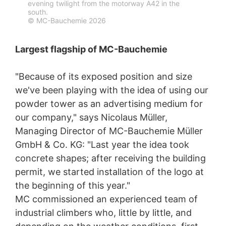
evening twilight from the motorway A42 in the
Naša webová stránka používa pluginy stránky YouTube
south.
prevádzkovanej spoločnosťou Google.
© MC-Bauchemie 2026
Prevádzkovateľom stránok je YouTube, LLC, 901
Cherry Ave., San Bruno, CA 94066, USA. Keď navštívite
Largest flagship of MC-Bauchemie
jednu z našich stránok vybavenú YouTube-pluginom,
vytvorí sa spojenie na servery YouTube. Serveru
YouTube bude oznámené, ktorú z našich stránok ste
"Because of its exposed position and size
navštívili. Keď ste prihlásený vo Vašom YouTube-účte,
umožníte YouTube priradiť Vaše správanie sa pri
we've been playing with the idea of using our
surfovaní priamo k Vášmu osobnému profilu. Môžete
powder tower as an advertising medium for
tomu zabrániť takým spôsobnom, že sa odhlásite
our company," says Nicolaus Müller,
z Vášho YouTube-účtu. YouTube sa používa v záujme
pútavej prezentácie našich online-ponúk. Toto
Managing Director of MC-Bauchemie Müller
predstavuje oprávnený záujem v zmysle čl. 6 ods. 1
GmbH & Co. KG: "Last year the idea took
písm. f DSGVO - Základného nariadenia o ochrane
concrete shapes; after receiving the building
údajov.
permit, we started installation of the logo at
Ďalšie informácie týkajúce sa zaobchádzania
the beginning of this year."
s užívateľskými údajmi nájdete v Prehlásení o ochrane
MC commissioned an experienced team of
údajov YouTube pod:
https://www.google.de/intl/de/poli
cies/privacy
.
industrial climbers who, little by little, and