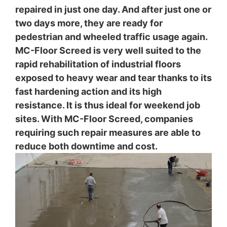
repaired in just one day. And after just one or
Viac informácií týkajúcich sa zaobchádzania s údajmi
two days more, they are ready for
o používateľoch v Google Analytics nájdete v prehlásení
pedestrian and wheeled traffic usage again.
o ochrane údajov Google:
https://support.google.com/analytics/answer/600424
MC-Floor Screed is very well suited to the
5?hl=en
rapid rehabilitation of industrial floors
exposed to heavy wear and tear thanks to its
Spracovanie údajov o zákazke
So spoločnosťou Google sme uzavreli zmluvu
fast hardening action and its high
o spracovaní údajov o zákazke a pri využívaní Google
resistance. It is thus ideal for weekend job
Analytics v plnej miere presadzujeme prísne nariadenia
sites. With MC-Floor Screed, companies
nemeckých úradov na ochranu údajov.
requiring such repair measures are able to
You Tube
reduce both downtime and cost.
Naša webová stránka používa pluginy stránky YouTube
New products
prevádzkovanej spoločnosťou Google.
New fast industrial floor system
Prevádzkovateľom stránok je YouTube, LLC, 901
Cherry Ave., San Bruno, CA 94066, USA. Keď navštívite
With MC-Floor Screed, floors such as those in
jednu z našich stránok vybavenú YouTube-pluginom,
production facilities, storage areas and material
vytvorí sa spojenie na servery YouTube. Serveru
handling areas – including those with wheeled truck
YouTube bude oznámené, ktorú z našich stránok ste
access – can be repaired in just one day.
navštívili. Keď ste prihlásený vo Vašom YouTube-účte,