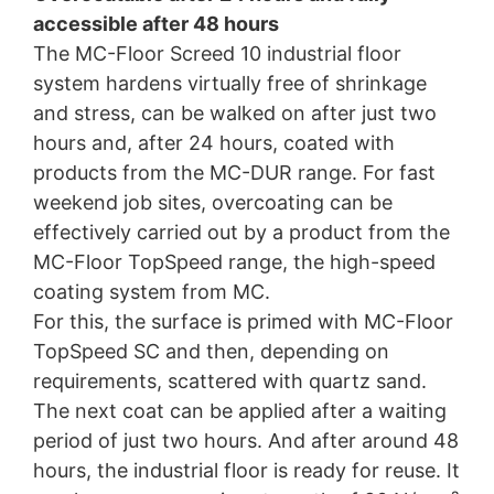
Podľa čl. 15 DSGVO - Základného nariadenia o ochrane
accessible after 48 hours
údajov máte kedykoľvek právo požiadať MC-
The MC-Floor Screed 10 industrial floor
Bauchemie o rozsiahle poskytnutie informácií uložených
k Vašej osobe. Podľa čl. 17 DSGVO - Základného
system hardens virtually free of shrinkage
nariadenia o ochrane údajov môžete od nás kedykoľvek
and stress, can be walked on after just two
vyžadovať opravu, vymazanie a zablokovanie
hours and, after 24 hours, coated with
jednotlivých osobných údajov.
products from the MC-DUR range. For fast
weekend job sites, overcoating can be
effectively carried out by a product from the
MC-Floor TopSpeed range, the high-speed
coating system from MC.
For this, the surface is primed with MC-Floor
TopSpeed SC and then, depending on
requirements, scattered with quartz sand.
The next coat can be applied after a waiting
period of just two hours. And after around 48
hours, the industrial floor is ready for reuse. It