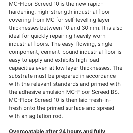
zašlete napr. neformálne oznámenie prostredníctvom e-
MC-Floor Screed 10 is the new rapid-
mailu. Zákonnosť spracovania údajov uskutočnená do
hardening, high-strength industrial floor
odvolania zostáva odvolaním nedotknutá.
covering from MC for self-levelling layer
Právo podať sťažnosť príslušnému dozorujúcemu
thicknesses between 10 and 30 mm. It is also
úradu
ideal for quickly repairing heavily worn
V prípade porušení práva ochrany údajov má dotknutá
osoba právo podať sťažnosť príslušnému dozorujúcemu
industrial floors. The easy-flowing, single-
úradu. Príslušným dozorujúcim úradom pre oblasť práva
component, cement-bound industrial floor is
ochrany údajov je krajinská zmocnenkyňa pre ochranu
easy to apply and exhibits high load
údajov a informačnú slobodu Severného Porýnia-
Vestfálska, Düsseldorf.
capacities even at low layer thicknesses. The
substrate must be prepared in accordance
Právo na prenosnosť údajov
with the relevant standards and primed with
Prislúcha Vám právo, nechať vydať sebe alebo tretej
osobe, v bežnom, strojovo čitateľnom formáte, údaje,
the adhesive emulsion MC-Floor Screed BS.
ktoré na základe Vášho súhlasu alebo v rámci plnenia
MC-Floor Screed 10 is then laid fresh-in-
zmluvy spracovávame v automatizovanej podobe. Keď
požadujete priamy prevod údajov na inú zodpovednú
fresh onto the primed surface and spread
osobu, stane sa tak len v tom prípade, ak je to
with an agitation rod.
technicky možné.
Overcoatable after 24 hours and fully
Právo na informácie, opravu, zmazanie, zablokovanie