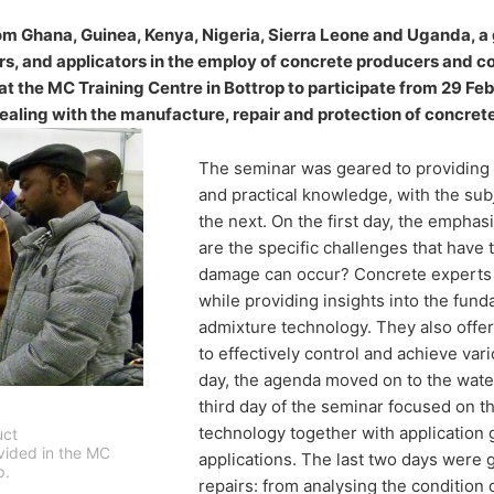
ifiers, building contractors, and
, ktorú z našich stránok ste navštívili. Keď ste prihlásený vo Va
om Ghana, Guinea, Kenya, Nigeria, Sierra Leone and Uganda, a g
ní priamo k Vášmu osobnému profilu. Môžete tomu zabrániť takým spô
Guinea, Kenya, Nigeria, Sierra Leone and
rs, and applicators in the employ of concrete producers and 
jme pútavej prezentácie našich online-ponúk. Toto predstavuje opr
m 29 February to 4 March 2016 in a
o ochrane údajov.
t the MC Training Centre in Bottrop to participate from 29 Feb
aling with the manufacture, repair and protection of concrete
zania s užívateľskými údajmi nájdete v Prehlásení o ochrane údajov
The seminar was geared to providing t
sobné údaje. Osobné údaje sa neodovzdávajú iným prijímateľom.
and practical knowledge, with the sub
the next. On the first day, the empha
are the specific challenges that have
ním údajov
damage can occur? Concrete experts 
rocesov je možné len s Vašim výslovným súhlasom. Súhlas, ktorý ste
while providing insights into the fun
oznámenie prostredníctvom e-mailu. Zákonnosť spracovania údajov 
admixture technology. They also off
to effectively control and achieve va
ozorujúcemu úradu
day, the agenda moved on to the wate
ov má dotknutá osoba právo podať sťažnosť príslušnému dozorujúce
third day of the seminar focused on 
 je krajinská zmocnenkyňa pre ochranu údajov a informačnú slobodu
technology together with application g
uct
ovided in the MC
applications. The last two days were 
p.
repairs: from analysing the condition