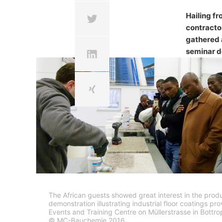
A group of planners, spec
YouTube. Serveru YouTube bude oznámené
Hailing fr
priradiť Vaše správanie sa pri surfova
applicators from Ghana, 
contracto
YouTube-účtu. YouTube sa používa v záu
Uganda participated fro
písm. f DSGVO - Základného nariadenia 
gathered a
technical seminar at MC.
seminar de
Ďalšie informácie týkajúce sa zaobchád
de/policies/privacy
.
V rámci YouTube neuchovávame žiadne o
Odvolanie Vášho súhlasu so spracova
Spracovanie údajov v rámci niektorých p
Stačí ak nám zašlete napr. neformálne 
odvolaním nedotknutá.
Právo podať sťažnosť príslušnému d
V prípade porušení práva ochrany údaj
úradom pre oblasť práva ochrany údajov
The African guests showed great interest in the prod
Düsseldorf.
demonstration illustrating industrial floor coatings pr
Events and Training Centre on Müllerstrasse in Bottro
Právo na prenosnosť údajov
© MC-Bauchemie 2016