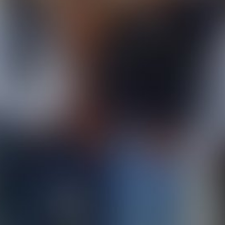
práva (čl. 6 ods. 1 písm. c DSGVO - Zá
hostingu, ktorý poskytuje hosting na z
10 rokov uchovať a potom zmazať. S ich
Predmet*
Google Analytics
Táto webová stránka využíva funkcie s
Mountain View, CA 94043, USA. Google An
spôsobu používania webovej stránky z Va
spravidla prenášajú na server Google v
Správa
Ukladanie Google-Analytics-Cookies do 
Prevádzkovateľ webovej stránky má oprá
reklamu.
Anonymizácia IP
Na tejto stránke sme aktivovali funkciu
zmluvných štátoch dohody o Európskom
na server spoločnosti Google do USA a t
na vyhodnotenie Vášho používania webove
prevádzkovateľovi webovej stránky spoj
Nahrajte svoj životopis
v rámci Google Analytics nebude zlúčen
Celková veľkosť súboru: