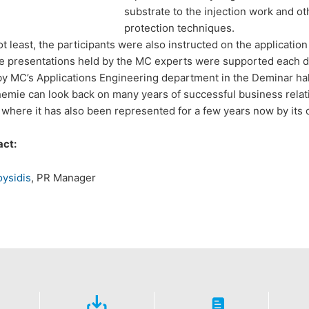
alebo tretej osobe, v bežnom, strojovo čitateľnom formáte, údaje, k
substrate to the injection work and o
 automatizovanej podobe. Keď požadujete priamy prevod údajov na
protection techniques.
ožné.
ot least, the participants were also instructed on the applicatio
e, zablokovanie
he presentations held by the MC experts were supported each d
enia o ochrane údajov máte kedykoľvek právo požiadať MC-Bauchemi
y MC’s Applications Engineering department in the Deminar hal
 DSGVO - Základného nariadenia o ochrane údajov môžete od nás ke
mie can look back on many years of successful business relati
dajov.
 where it has also been represented for a few years now by its
act:
oysidis
, PR Manager