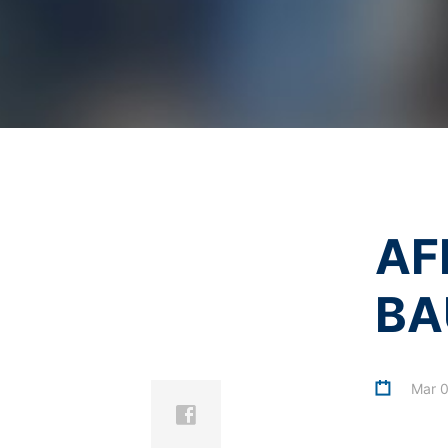
Prehliadačový plugin
Súhlasím so
zásadami oc
Ukladaniu cookies do pamäte môžete za
Táto stránka je chráne
prípade sa môže stať, že nebudete môcť
údajov, ktoré sa vytvárajú prostredníct
ako aj zabrániť spracovaniu týchto údaj
k dispozícii pod nasledujúcim hyperte
https://tools.google.com/dlpage/gaopto
Námietka proti evidencii údajov
Kliknutím na nasledujúci hypertextový 
Cookie, ktorý zabráni evidovaniu Vašich
Disable Google Analytics
AF
Technical Seminar
Viac informácií týkajúcich sa zaobchádz
https://support.google.com/analytics/
African
BA
Spracovanie údajov o zákazke
So spoločnosťou Google sme uzavreli zm
in Bottr
nariadenia nemeckých úradov na ochran
Mar 0
You Tube
Naša webová stránka používa pluginy s
Cherry Ave., San Bruno, CA 94066, USA.