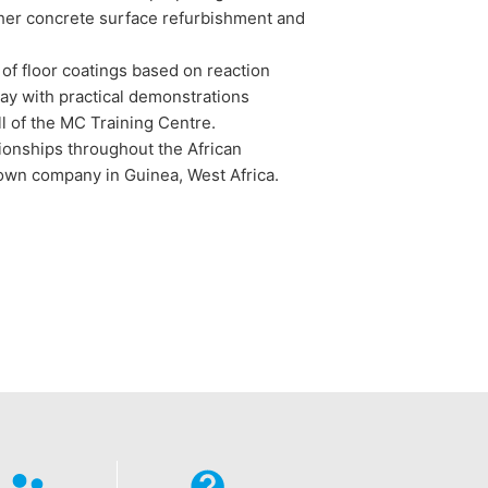
toré na základe Vášho súhlasu alebo
ther concrete surface refurbishment and
 inú zodpovednú osobu, stane sa tak
n of floor coatings based on reaction
ay with practical demonstrations
e o rozsiahle poskytnutie informácií
l of the MC Training Centre.
dykoľvek vyžadovať opravu, vymazanie
onships throughout the African
 own company in Guinea, West Africa.