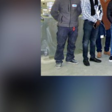
kladné nariadenie o ochrane údajov) povinní ich uchovávať. Údaje s
áklade nášho poverenia. Údaje sa neposkytujú ďalej tretím osobám. 
 poskytnutím do tretích krajín mimo Európskeho hospodárskeho prie
lužby na webovú analýzu Google Analytics. Poskytovateľom je Googl
alytics používa tzv. "cookies". To sú textové súbory, ktoré sa ulo
šej strany. Informácie o Vašom spôsobe používania tejto webovej st
 USA a tam sa uložia do pamäte.
pamäte sa uskutočňuje na základe čl. 6 ods. 1 písm. f DSGVO - Zákl
vnený záujem na analýze užívateľského správania, aby mohol optima
 anonymizácie IP. Vďaka tomu Google skráti Vašu IP-adresu v členský
 hospodárskom priestore pred prenosom do USA. Len vo výnimočnýc
am sa skráti. Z poverenia prevádzkovateľa tejto webovej stránky pou
j stránky, na zostavenie správ o Vašich aktivitách na webovej strá
ené s používaním webovej stránky a používaním internetu. IP-adre
á s inými údajmi Google.
MB /
MB