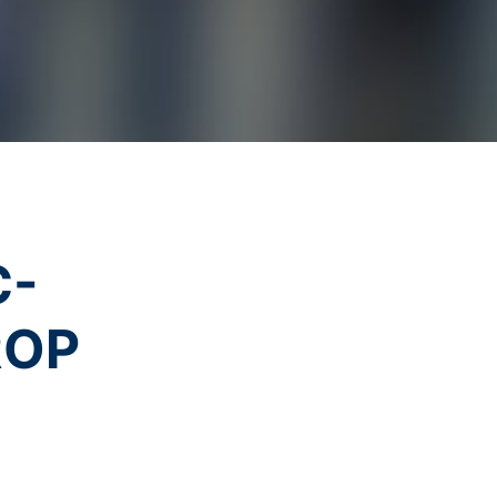
; upozorňujeme však na to, že v takom
krem toho môžete zabrániť evidovaniu
(vrátene Vašej IP-adresy) pre Google,
ete prehliadačový plugin, ktorý je
POŠLI
Vašich údajov. Osadí sa Opt-Out-
C-
ní o ochrane údajov Google:
ROP
s v plnej miere presadzujeme prísne
eľom stránok je YouTube, LLC, 901
vytvorí sa spojenie na servery