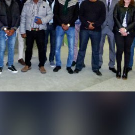
a postupujú nášmu poskytovateľovi
Vyššie uvedené údaje plánujeme po dobu
storu sa neuvažuje.
e Inc., 1600 Amphitheatre Parkway
žia vo Vašom počítači a umožnia analýzu
ránky, ktoré cookie vytvorí, sa
adné nariadenie o ochrane údajov.
lizovať svoju internetovú ponuku a aj
ch štátoch Európskej únie alebo v iných
h prípadoch sa prenáša plná IP-adresa
žije spoločnosť Google tieto informácie
nke a na poskytnutie ďalších služieb
sa poskytnutá Vašim prehliadačom