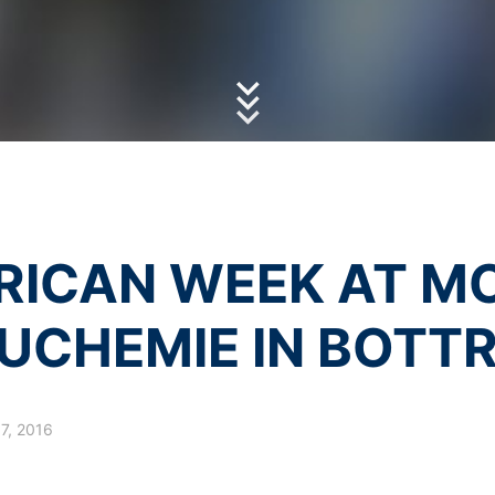
hrany osobných údajov
vo firme MC-Bauchemie
brániť zodpovedajúcim nastavením Vášho prehliadačového softwaru
ná reCAPTCH a Google
GDPR
a
podmienkami služieb
apply.
 v plnom rozsahu využívať všetky funkcie tejto webovej stránky. O
vom cookie a ktoré sa vzťahujú na používanie tejto webovej stránky 
ov spoločnosťou Google takým spôsobom, že si stiahnete a nainštaluj
xtovým odkazom:
ut?hl=en
odkaz môžete prostredníctvom Google Analytics zabrániť evidovaniu 
 údajov pri budúcich návštevách tejto webovej stránky:
RICAN WEEK AT M
ania s údajmi o používateľoch v Google Analytics nájdete v prehláse
answer/6004245?hl=en
 Week at MC
UCHEMIE IN BOTT
luvu o spracovaní údajov o zákazke a pri využívaní Google Analytic
op
u údajov.
7, 2016
tránky YouTube prevádzkovanej spoločnosťou Google. Prevádzkovat
 Keď navštívite jednu z našich stránok vybavenú YouTube-pluginom, 