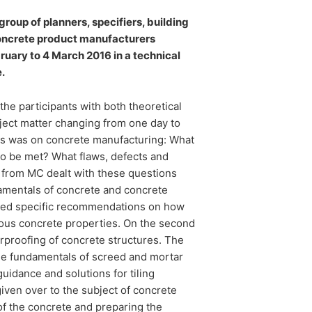
šom YouTube-účte, umožníte YouTube
roup of planners, specifiers, building
sobnom, že sa odhlásite z Vášho
concrete product manufacturers
ávnený záujem v zmysle čl. 6 ods. 1
ruary to 4 March 2016 in a technical
.
 YouTube pod:
https://www.google.de/intl/
he participants with both theoretical
ject matter changing from one day to
sis was on concrete manufacturing: What
 to be met? What flaws, defects and
from MC dealt with these questions
 už udelili, môžete kedykoľvek odvolať.
damentals of concrete and concrete
uskutočnená do odvolania zostáva
ered specific recommendations on how
rious concrete properties. On the second
rproofing of concrete structures. The
mu úradu. Príslušným dozorujúcim
the fundamentals of screed and mortar
 Severného Porýnia-Vestfálska,
uidance and solutions for tiling
given over to the subject of concrete
 of the concrete and preparing the