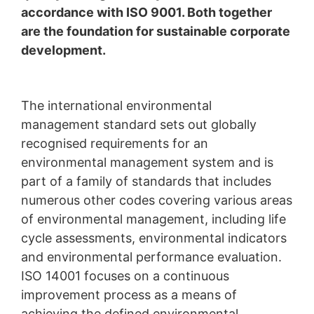
Táto stránka je chránená reCAPTCH a Google
GDPR
a
v rámci Google Analytics nebude zlúčená s inými údajmi
accordance with ISO 9001. Both together
podmienkami služieb
apply.
Google.
are the foundation for sustainable corporate
Prehliadačový plugin
development.
POŠLI
Ukladaniu cookies do pamäte môžete zabrániť
zodpovedajúcim nastavením Vášho prehliadačového
softwaru; upozorňujeme však na to, že v takom prípade
The international environmental
sa môže stať, že nebudete môcť v plnom rozsahu
využívať všetky funkcie tejto webovej stránky. Okrem
management standard sets out globally
toho môžete zabrániť evidovaniu údajov, ktoré sa
recognised requirements for an
vytvárajú prostredníctvom cookie a ktoré sa vzťahujú
na používanie tejto webovej stránky (vrátene Vašej IP-
environmental management system and is
adresy) pre Google, ako aj zabrániť spracovaniu týchto
part of a family of standards that includes
údajov spoločnosťou Google takým spôsobom, že si
numerous other codes covering various areas
stiahnete a nainštalujete prehliadačový plugin, ktorý je
k dispozícii pod nasledujúcim hypertextovým odkazom:
of environmental management, including life
https://tools.google.com/dlpage/gaoptout?hl=en
cycle assessments, environmental indicators
and environmental performance evaluation.
Námietka proti evidencii údajov
Kliknutím na nasledujúci hypertextový odkaz môžete
ISO 14001 focuses on a continuous
prostredníctvom Google Analytics zabrániť evidovaniu
improvement process as a means of
Vašich údajov. Osadí sa Opt-Out-Cookie, ktorý zabráni
achieving the defined environmental