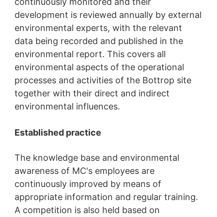
continuously monitored and their
možné len s Vašim výslovným súhlasom. Súhlas, ktorý
ste už udelili, môžete kedykoľvek odvolať. Stačí ak nám
development is reviewed annually by external
zašlete napr. neformálne oznámenie prostredníctvom e-
environmental experts, with the relevant
mailu. Zákonnosť spracovania údajov uskutočnená do
data being recorded and published in the
odvolania zostáva odvolaním nedotknutá.
environmental report. This covers all
Právo podať sťažnosť príslušnému dozorujúcemu
environmental aspects of the operational
úradu
processes and activities of the Bottrop site
V prípade porušení práva ochrany údajov má dotknutá
osoba právo podať sťažnosť príslušnému dozorujúcemu
together with their direct and indirect
úradu. Príslušným dozorujúcim úradom pre oblasť práva
environmental influences.
ochrany údajov je krajinská zmocnenkyňa pre ochranu
údajov a informačnú slobodu Severného Porýnia-
Vestfálska, Düsseldorf.
Established practice
Právo na prenosnosť údajov
The knowledge base and environmental
Prislúcha Vám právo, nechať vydať sebe alebo tretej
osobe, v bežnom, strojovo čitateľnom formáte, údaje,
awareness of MC's employees are
ktoré na základe Vášho súhlasu alebo v rámci plnenia
continuously improved by means of
zmluvy spracovávame v automatizovanej podobe. Keď
appropriate information and regular training.
požadujete priamy prevod údajov na inú zodpovednú
osobu, stane sa tak len v tom prípade, ak je to
A competition is also held based on
technicky možné.