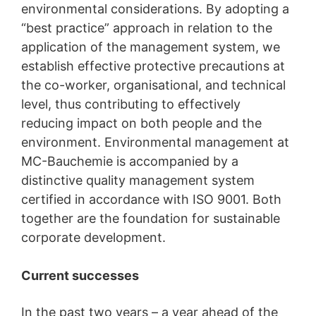
environmental considerations. By adopting a
Právo na informácie, opravu, zmazanie, zablokovanie
“best practice” approach in relation to the
Podľa čl. 15 DSGVO - Základného nariadenia o ochrane
application of the management system, we
údajov máte kedykoľvek právo požiadať MC-
establish effective protective precautions at
Bauchemie o rozsiahle poskytnutie informácií uložených
k Vašej osobe. Podľa čl. 17 DSGVO - Základného
the co-worker, organisational, and technical
nariadenia o ochrane údajov môžete od nás kedykoľvek
level, thus contributing to effectively
vyžadovať opravu, vymazanie a zablokovanie
reducing impact on both people and the
jednotlivých osobných údajov.
environment. Environmental management at
MC-Bauchemie is accompanied by a
distinctive quality management system
certified in accordance with ISO 9001. Both
together are the foundation for sustainable
corporate development.
Current successes
In the past two years – a year ahead of the