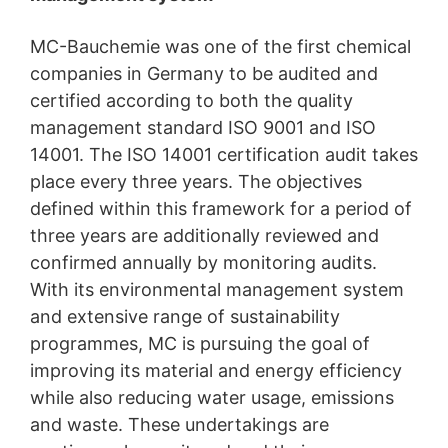
YouTube bude oznámené, ktorú z našich stránok ste
navštívili. Keď ste prihlásený vo Vašom YouTube-účte,
MC-Bauchemie was one of the first chemical
umožníte YouTube priradiť Vaše správanie sa pri
companies in Germany to be audited and
surfovaní priamo k Vášmu osobnému profilu. Môžete
tomu zabrániť takým spôsobnom, že sa odhlásite
certified according to both the quality
z Vášho YouTube-účtu. YouTube sa používa v záujme
management standard ISO 9001 and ISO
pútavej prezentácie našich online-ponúk. Toto
14001. The ISO 14001 certification audit takes
predstavuje oprávnený záujem v zmysle čl. 6 ods. 1
písm. f DSGVO - Základného nariadenia o ochrane
place every three years. The objectives
údajov.
defined within this framework for a period of
Ďalšie informácie týkajúce sa zaobchádzania
three years are additionally reviewed and
s užívateľskými údajmi nájdete v Prehlásení o ochrane
confirmed annually by monitoring audits.
údajov YouTube pod:
https://www.google.de/intl/de/poli
With its environmental management system
cies/privacy
.
and extensive range of sustainability
V rámci YouTube neuchovávame žiadne osobné údaje.
programmes, MC is pursuing the goal of
Osobné údaje sa neodovzdávajú iným prijímateľom.
improving its material and energy efficiency
while also reducing water usage, emissions
Odvolanie Vášho súhlasu so spracovaním údajov
and waste. These undertakings are
Spracovanie údajov v rámci niektorých procesov je