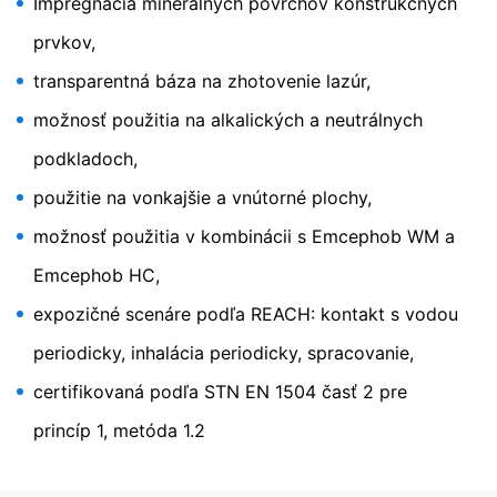
Impregnácia minerálnych povrchov konštrukčných
prostredníctvom Google Analytics zabrániť evidovaniu
Vašich údajov. Osadí sa Opt-Out-Cookie, ktorý zabráni
prvkov,
evidovaniu Vašich údajov pri budúcich návštevách tejto
transparentná báza na zhotovenie lazúr,
webovej stránky:
Disable Google Analytics
možnosť použitia na alkalických a neutrálnych
Viac informácií týkajúcich sa zaobchádzania s údajmi
podkladoch,
o používateľoch v Google Analytics nájdete v prehlásení
o ochrane údajov Google:
použitie na vonkajšie a vnútorné plochy,
https://support.google.com/analytics/answer/600424
možnosť použitia v kombinácii s Emcephob WM a
5?hl=en
Emcephob HC,
Spracovanie údajov o zákazke
So spoločnosťou Google sme uzavreli zmluvu
expozičné scenáre podľa REACH: kontakt s vodou
o spracovaní údajov o zákazke a pri využívaní Google
Analytics v plnej miere presadzujeme prísne nariadenia
periodicky, inhalácia periodicky, spracovanie,
nemeckých úradov na ochranu údajov.
certifikovaná podľa STN EN 1504 časť 2 pre
You Tube
princíp 1, metóda 1.2
Naša webová stránka používa pluginy stránky YouTube
prevádzkovanej spoločnosťou Google.
Prevádzkovateľom stránok je YouTube, LLC, 901